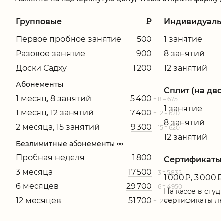
Групповые
₽
Индивидуал
Первое пробное занятие
500
1 занятие
Разовое занятие
900
8 занятий
Доски Садху
1 200
12 занятий
Абонементы
Сплит (на дв
1 месяц, 8 занятий
5 400
÷ 8 = 675
1 занятие
1 месяц, 12 занятий
7 400
÷ 12 = 620
8 занятий
2 месяца, 15 занятий
9 300
÷ 15 = 620
12 занятий
Безлимитные абонементы ∞
Пробная неделя
1 800
Сертификат
3 месяца
17 500
÷ 3 = 5 835
1 000 ₽
,
3 000 
6 месяцев
29 700
÷ 6 = 4 950
На кассе в сту
12 месяцев
51 700
сертификаты л
÷ 12 = 4 310