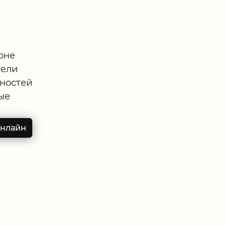
оне
тели
ностей
ые
онлайн