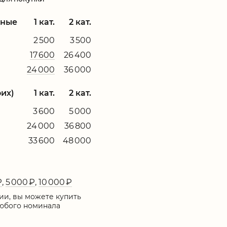
ьные
1 кат.
2 кат.
2 500
3 500
17 600
26 400
24 000
36 000
оих)
1 кат.
2 кат.
3 600
5 000
24 000
36 800
33 600
48 000
ы
₽
,
5 000 ₽
,
10 000 ₽
дии, вы можете купить
юбого номинала